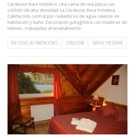
Cardeuse línea hotelera. Una cama de una plaza con
colchón de alta densidad La Cardeuse línea hotelera.
Calefacción central por radiadores de agua caliente en
habitación y baño. Decoración patagónica con maderas de
nativas, trabajadas artesanalmente.
VER TODAS LAS HABITACIONES
CONSULTAR
TARIFAS Y RESERVAS